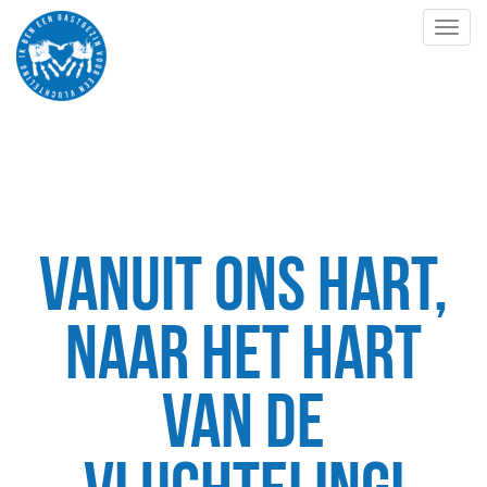
Toggl
naviga
OVER JURRIEN EN
JANET
Vanuit ons hart,
naar het hart
van de